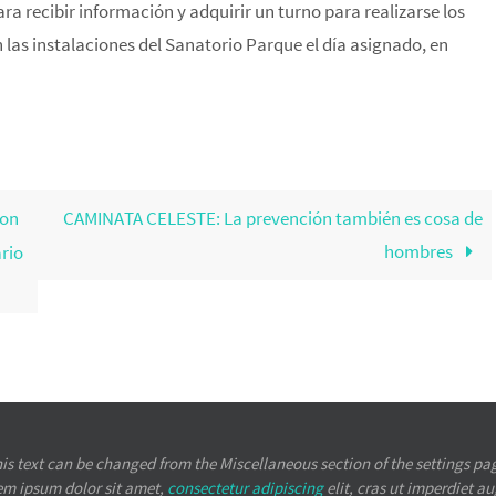
ra recibir información y adquirir un turno para realizarse los
 las instalaciones del Sanatorio Parque el día asignado, en
con
CAMINATA CELESTE: La prevención también es cosa de
hombres
ario
is text can be changed from the Miscellaneous section of the settings pa
em ipsum
dolor sit amet,
consectetur adipiscing
elit, cras ut imperdiet a